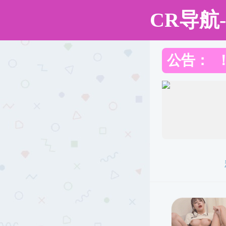
彩票
学校主页
图书馆
导
彩票

人才培养

研究生教育

彩票 关于2021年下半年研究生学位授予建
航
痕
彩票 关于2021年下半年研究生
迹
发布日期：2021-12-08
根据《研究生院关于做好2021年论文答辩与学位授予审核