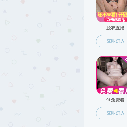
年授予研究生学位的建议名单公示如下：
一、2021年下半年授予研究生学位的建议公示名单
二、公示时间：2021年12月8日至14日（共5个工
三、异议受理部门及联系方式：
1.彩票 ：电话：020-84112183；
2.异议受理地点：广州市海珠区新港西路135号彩票 
3.不受理匿名异议，异议者需提供实名信息（代为
附件：彩票 2021年下半年授予研究生学位建议名单
彩
2021年12