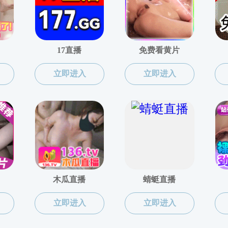
（见附件）；
作日）；
211室；
保密），并需提供合理证据。
票
月8日